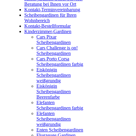
Beratung bei Ihnen vor Ort
Kontakt-Terminvereinbarung
Scheibengardinen für Ihren
Wohnbereich
Kontakt-Bestellformular
Kinderzimmer-Gardinen
Cars Pixar
Scheibengardinen
Cars Challenge is on!
Scheibengardinen
Cars Porto Corsa
Scheibengardinen farbig
Eiskönigin
Scheibengardinen
weißgrundig
Eiskönigin
Scheibengardinen
Beerenfarbe
Elefanten
Scheibengardinen farbig
Elefanten
Scheibengardinen
weißgrundig
Enten Scheibengardinen
Flugzeuge Gardinen