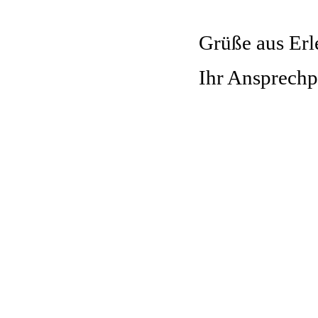
Grüße aus Er
I
hr
Ansprechpa