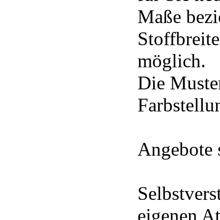
Maße bezie
Stoffbrei
möglich.
Die Muste
Farbstell
Angebote s
Selbstvers
eigenen At