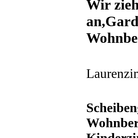
Wir zieh
an,Gard
Wohnber
Laurenzi
Scheiben
Wohnbere
Kinderz